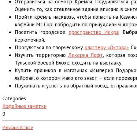
Отправиться на осмотр Кремля. Поудивляться ра
Оценить то, как стеклянное здание вписано в «инте
Пройти кремль насквозь, чтобы попасть на Казан
кофейни Mr. Cup, побродить по причудливым доро
Посетить городское
пространство Искра
. Выбр
нерюмочной.
Прогуляться по творческому
кластеру «Октава»
. С
Изучить территорию
Ликерка Лофт
, которая по
Тульской Боевой Блохе, сходить на выставку.
Купить пряников в магазинах «Империя Подарков
лайфхак, о котором мало кто знает — если переверн
Поужинать и успеть на обратный поезд, отправляющ
Categories
Кофейные заметки
0
Previous Article