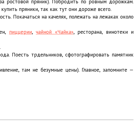
 за ростовой пряник). Побродить по ровным дорожкам.
 купить пряники, так как тут они дороже всего.
ть. Покачаться на качелях, полежать на лежаках около
еен,
пиццерии
,
чайной «Чайка»
, ресторана, винотеки и
.
вода. Поесть трдельников, сфотографировать памятник
вление, там не безумные цены). Главное, запомните —