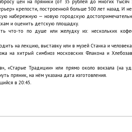
збросу цен на пряники (от 35 рублей до многих тысяч
рьер» крепости, построенной больше 500 лет назад. И не
скую набережную — новую городскую достопримечательнос
жкам и оценить детскую площадку.
ать что-то по душе или желудку из: нескольких коф
ходить на лекцию, выставку или в музей Станка и человека
хожа на хитрый симбиоз московских Флакона и Хлебоза
», «Старые Традиции» или прямо около вокзала (на уди
уть пряник, на нём указана дата изготовления.
ийся в 20:45.