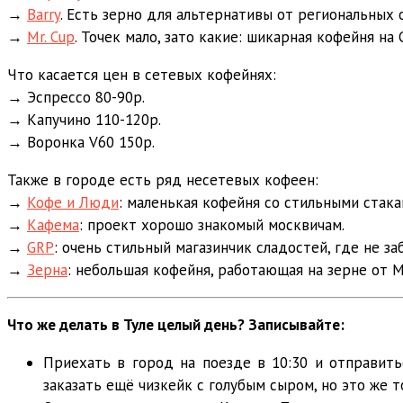
→
Barry
. Есть зерно для альтернативы от региональных
→
Mr. Cup
. Точек мало, зато какие: шикарная кофейня на
Что касается цен в сетевых кофейнях:
→ Эспрессо 80-90р.
→ Капучино 110-120р.
→ Воронка V60 150р.
Также в городе есть ряд несетевых кофеен:
→
Кофе и Люди
: маленькая кофейня со стильными стака
→
Кафема
: проект хорошо знакомый москвичам.
→
GRP
: очень стильный магазинчик сладостей, где не з
→
Зерна
: небольшая кофейня, работающая на зерне от 
Что же делать в Туле целый день? Записывайте:
Приехать в город на поезде в 10:30 и отправить
заказать ещё чизкейк с голубым сыром, но это же т