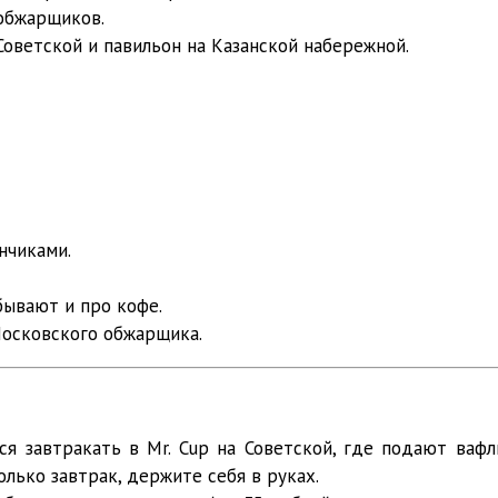
 обжарщиков.
 Советской и павильон на Казанской набережной.
нчиками.
абывают и про кофе.
Московского обжарщика.
ся завтракать в Mr. Cup на Советской, где подают ваф
олько завтрак, держите себя в руках.