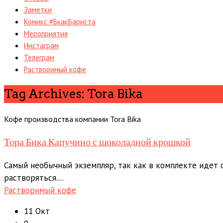
Заметки
Комикс #БкакБариста
Мероприятия
Инстаграм
Телеграм
Растворимый кофе
Tag Archives: Tora Bika
Кофе производства компании Tora Bika
Тора Бика Капучино с шоколадной крошкой
Самый необычный экземпляр, так как в комплекте идет 
растворяться....
Растворимый кофе
11 Окт