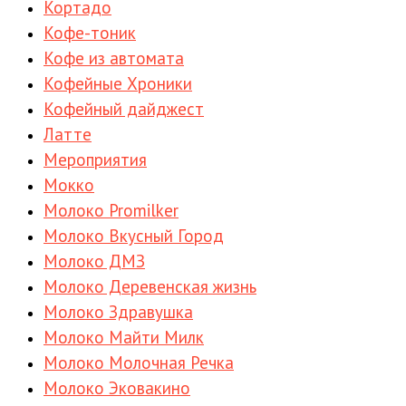
Кортадо
Кофе-тоник
Кофе из автомата
Кофейные Хроники
Кофейный дайджест
Латте
Мероприятия
Мокко
Молоко Promilker
Молоко Вкусный Город
Молоко ДМЗ
Молоко Деревенская жизнь
Молоко Здравушка
Молоко Майти Милк
Молоко Молочная Речка
Молоко Эковакино